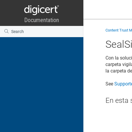
Content Trust 
SealSi
Con la soluc
carpeta vigi
la carpeta d
See
Supporte
En esta 