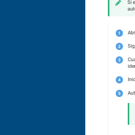
Si 
aut
Abr
Sig
Cua
ide
Ini
Aut