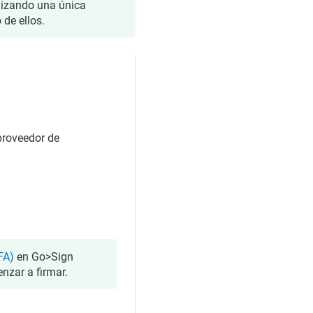
lizando una única
 de ellos.
roveedor de
FA)
en Go>Sign
enzar a firmar.