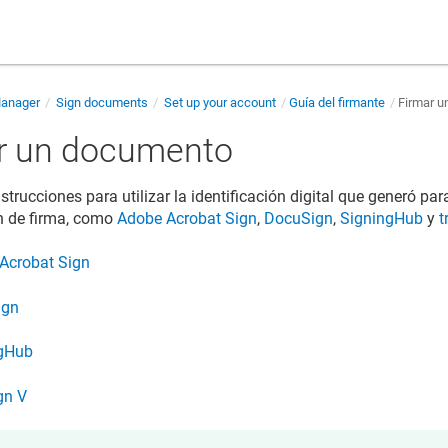
Manager
Sign documents
Set up your account
Guía del firmante
Firmar 
r un documento
nstrucciones para utilizar la identificación digital que generó p
n de firma, como
Adobe Acrobat Sign
,
DocuSign
,
SigningHub
y
t
Acrobat Sign
ign
ngHub
gn V