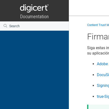
Content Trust 
Firma
Siga estas i
su aplicació
Adobe 
DocuS
Signi
true-Si