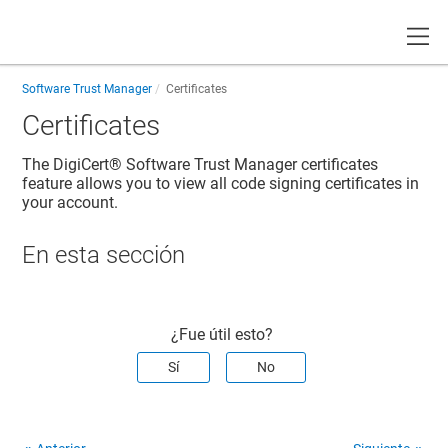
Toggle
Software Trust Manager
Certificates
Certificates
The
DigiCert​​®​​ Software Trust Manager
certificates
feature allows you to view all code signing certificates in
your account.
En esta sección
¿Fue útil esto?
Sí
No