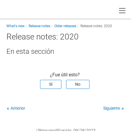
Toggle
What's new
Release notes
Older releases
Release notes: 2020
Release notes: 2020
En esta sección
¿Fue útil esto?
Sí
No
Anterior
Siguiente
Última modificación:
09/28/2023