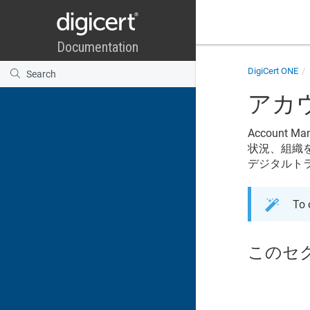
DigiCert ONE
アカ
Account Ma
状況、組織
デジタルト
To 
このセ