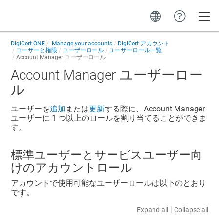
Toggle
DigiCert ONE
Manage your accounts
DigiCert アカウント
ユーザーと権限
ユーザーロール
ユーザーロール一覧
Account Manager
ユーザーロール
Account Manager
ユーザーロー
ル
ユーザーを
追加
または
更新
する際に、
Account Manager
ユーザーに 1 つ以上のロールを割り当てることができま
す。
標準ユーザーとサービスユーザー向
けのアカウントロール
アカウントで使用可能なユーザーロールは以下のとおり
です。
|
Expand all
Collapse all