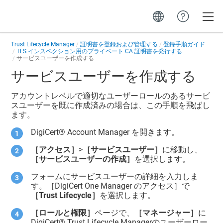
Toggle
Trust Lifecycle Manager
証明書を登録および管理する
登録手順ガイド
TLS インスペクション用のプライベート CA 証明書を発行する
サービスユーザーを作成する
サービスユーザーを作成する
アカウントレベルで適切なユーザーロールのあるサービ
スユーザーを既に作成済みの場合は、この手順を飛ばし
ます。
DigiCert® Account Manager
を開きます。
［アクセス］
>
［サービスユーザー］
に移動し、
［サービスユーザーの作成］
を選択します。
フォームにサービスユーザーの詳細を入力しま
す。［DigiCert One Manager のアクセス］で
［Trust Lifecycle］
を選択します。
［ロールと権限］
ページで、
［マネージャー］
に
DigiCert​​®​​ Trust Lifecycle Manager
のユーザーロー