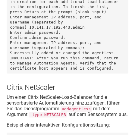
information for each additional load balancer 
in the configuration. To finish the list, 
press Return at the prompt (blank input).

Enter management IP address, port, and 
username (separated by 
commas):10.141.17.192,443,admin

Enter admin password:

Confirm admin password:

Enter management IP address, port, and 
username (separated by commas):

Successfully added or changed the agentless.

IMPORTANT: After you run this command, return 
to Manage Automation Agents. Verify that the 
certificate host appears and is configured.
Citrix NetScaler
Um einen Citrix NetScaler-Load-Balancer für die
sensorbasierte Automatisierung hinzuzufügen, führen
Sie das Dienstprogramm
mit dem
addagentless
Argument
auf dem Sensorsystem aus.
-type NETSCALER
Beispiel einer interaktiven Konfigurationssitzung: