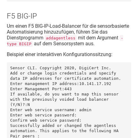
F5 BIG-IP
Um einen F5 BIG-IP-Load-Balancer für die sensorbasierte
Automatisierung hinzuzufügen, führen Sie das
Dienstprogramm
mit dem Argument
addagentless
-
auf dem Sensorsystem aus.
type BIGIP
Beispiel einer interaktiven Konfigurationssitzung:
Sensor CLI. Copyright 2020, DigiCert Inc.

Add or change login credentials and specify 
data IP addresses for certificate automation.

Enter management IP address:10.141.17.192

Enter Management Port:443

If available, do you want to map this sensor 
with the previously voided load balancer 
(Y/N)?:N

Enter web service username: admin

Enter web service password:

Confirm web service password:

Successfully added or changed the agentless 
automation. This applies to the following HA 
Pair peers :
