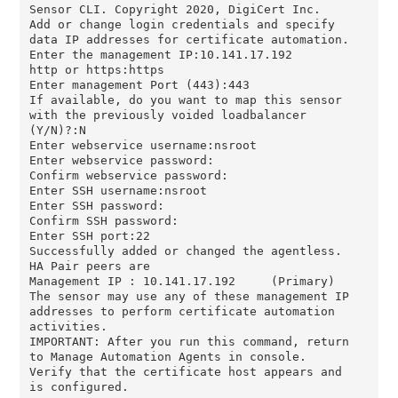
Sensor CLI. Copyright 2020, DigiCert Inc.

Add or change login credentials and specify 
data IP addresses for certificate automation.

Enter the management IP:10.141.17.192

http or https:https

Enter management Port (443):443

If available, do you want to map this sensor 
with the previously voided loadbalancer 
(Y/N)?:N

Enter webservice username:nsroot

Enter webservice password:

Confirm webservice password:

Enter SSH username:nsroot

Enter SSH password:

Confirm SSH password:

Enter SSH port:22

Successfully added or changed the agentless. 
HA Pair peers are

Management IP : 10.141.17.192     (Primary)

The sensor may use any of these management IP 
addresses to perform certificate automation 
activities.

IMPORTANT: After you run this command, return 
to Manage Automation Agents in console. 
Verify that the certificate host appears and 
is configured.