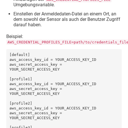
Umgebungsvariable.
Einstellen der Anmeldedaten-Datei an einem Ort, an
dem sowohl der Sensor als auch der Benutzer Zugriff
darauf haben.
Beispiel:
AWS_CREDENTIAL_PROFILES_FILE=path/to/credentials_fil
[default]

aws_access_key_id = YOUR_ACCESS_KEY_ID

aws_secret_access_key = 
YOUR_SECRET_ACCESS_KEY

[profile1]

aws_access_key_id = YOUR_ACCESS_KEY_ID

aws_secret_access_key = 
YOUR_SECRET_ACCESS_KEY

[profile2]

aws_access_key_id = YOUR_ACCESS_KEY_ID

aws_secret_access_key = 
YOUR_SECRET_ACCESS_KEY

[profile3]
