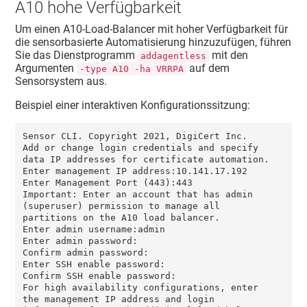
A10 hohe Verfügbarkeit
Um einen A10-Load-Balancer mit hoher Verfügbarkeit für
die sensorbasierte Automatisierung hinzuzufügen, führen
Sie das Dienstprogramm
mit den
addagentless
Argumenten
auf dem
-type A10 -ha VRRPA
Sensorsystem aus.
Beispiel einer interaktiven Konfigurationssitzung:
Sensor CLI. Copyright 2021, DigiCert Inc.

Add or change login credentials and specify 
data IP addresses for certificate automation.

Enter management IP address:10.141.17.192

Enter Management Port (443):443

Important: Enter an account that has admin 
(superuser) permission to manage all 
partitions on the A10 load balancer.

Enter admin username:admin

Enter admin password:

Confirm admin password:

Enter SSH enable password:

Confirm SSH enable password:

For high availability configurations, enter 
the management IP address and login 