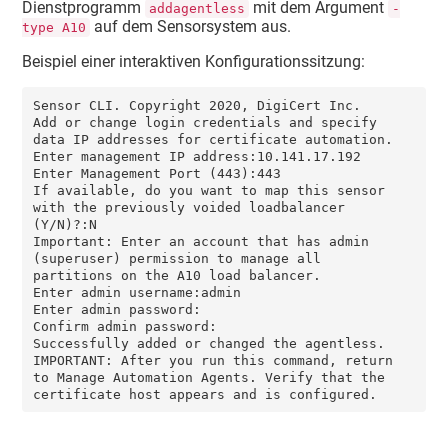
Dienstprogramm
mit dem Argument
addagentless
-
auf dem Sensorsystem aus.
type A10
Beispiel einer interaktiven Konfigurationssitzung:
Sensor CLI. Copyright 2020, DigiCert Inc.

Add or change login credentials and specify 
data IP addresses for certificate automation.

Enter management IP address:10.141.17.192

Enter Management Port (443):443

If available, do you want to map this sensor 
with the previously voided loadbalancer 
(Y/N)?:N

Important: Enter an account that has admin 
(superuser) permission to manage all 
partitions on the A10 load balancer.

Enter admin username:admin

Enter admin password:

Confirm admin password:

Successfully added or changed the agentless.

IMPORTANT: After you run this command, return 
to Manage Automation Agents. Verify that the 
certificate host appears and is configured.