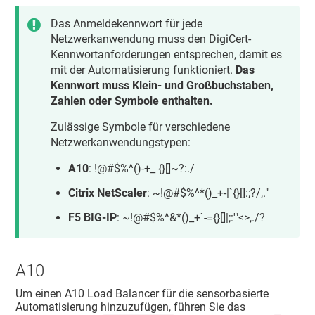
Das Anmeldekennwort für jede
Netzwerkanwendung muss den DigiCert-
Kennwortanforderungen entsprechen, damit es
mit der Automatisierung funktioniert.
Das
Kennwort muss Klein- und Großbuchstaben,
Zahlen oder Symbole enthalten.
Zulässige Symbole für verschiedene
Netzwerkanwendungstypen:
A10
: !@#$%^()-+_ {}[]~?:./
Citrix NetScaler
: ~!@#$%^*()_+-|`{}[]:;?/,."
F5 BIG-IP
: ~!@#$%^&*()_+`-={}[]|;:'"<>,./?
A10
Um einen A10 Load Balancer für die sensorbasierte
Automatisierung hinzuzufügen, führen Sie das