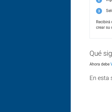
Se
Recibirá
crear su
Qué si
Ahora debe
En esta 