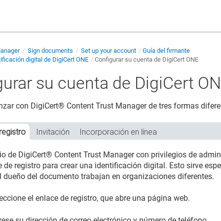
Manager
Sign documents
Set up your account
Guía del firmante
ificación digital de DigiCert ONE
Configurar su cuenta de DigiCert ONE
gurar su cuenta de DigiCert O
nzar con
DigiCert​​®​​ Content Trust Manager
de tres formas difere
registro
Invitación
Incorporación en línea
io de
DigiCert​​®​​ Content Trust Manager
con privilegios de admin
 de registro para crear una identificación digital. Esto sirve e
el dueño del documento trabajan en organizaciones diferentes.
eccione el enlace de registro, que abre una página web.
rese su dirección de correo electrónico y número de teléfono.