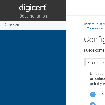
Content Trust 
Crear su ident
Confi
Puede come
Enlace de 
Un usuar
un enlace
usted y 
Sel
Ing