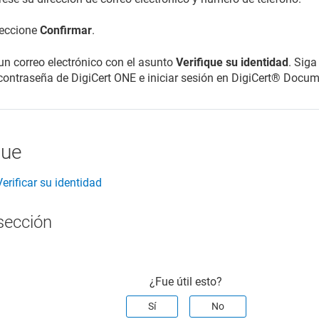
leccione
Confirmar
.
 un correo electrónico con el asunto
Verifique su identidad
. Siga
 contraseña de
DigiCert ONE
e iniciar sesión en DigiCert® Docu
gue
Verificar su identidad
sección
¿Fue útil esto?
Sí
No