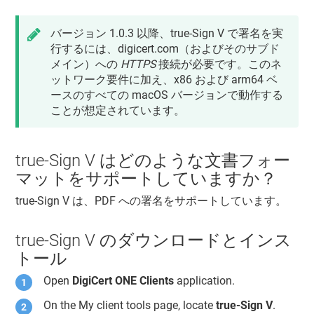
バージョン 1.0.3 以降、true-Sign V で署名を実
行するには、digicert.com（およびそのサブド
メイン）への
HTTPS
接続が必要です。このネ
ットワーク要件に加え、x86 および arm64 ベ
ースのすべての macOS バージョンで動作する
ことが想定されています。
true-Sign V はどのような文書フォー
マットをサポートしていますか？
true-Sign V は、PDF への署名をサポートしています。
true-Sign V のダウンロードとインス
トール
Open
DigiCert ONE Clients
application.
On the My client tools page, locate
true-Sign V
.