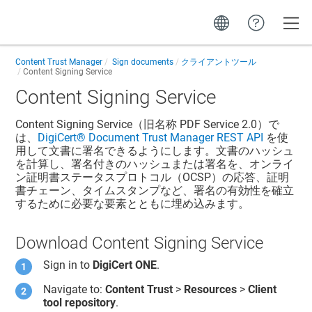
Toggle
Content Trust Manager
Sign documents
クライアントツール
Content Signing Service
Content Signing Service
Content Signing Service
（旧名称 PDF Service 2.0）で
は、
DigiCert® Document Trust Manager REST API
を使
用して文書に署名できるようにします。文書のハッシュ
を計算し、署名付きのハッシュまたは署名を、オンライ
ン証明書ステータスプロトコル（OCSP）の応答、証明
書チェーン、タイムスタンプなど、署名の有効性を確立
するために必要な要素とともに埋め込みます。
Download
Content Signing Service
Sign in to
DigiCert ONE
.
Navigate to:
Content Trust
>
Resources
>
Client
tool repository
.