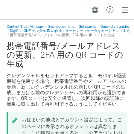
Toggle
Content Trust Manager
Sign documents
Get started
Quick start guides
DigiCert ONE デジタル ID の作成
オーセンティケータをセットアップする
携帯電話番号/メールアドレスの更新、2FA 用の QR コードの生成
携帯電話番号/メールアドレス
の更新、2FA 用の QR コードの
生成
クレデンシャルをセットアップするとき、モバイル認証
機能を使用する場合、携帯電話番号やメールアドレスの
更新、新しいクレデンシャル用の新しい QR コードの生
成、または以前のクレデンシャルの再利用から選択でき
ます。QR コードは安全に保管し、次回以降の認証時に
簡単に取り出して再利用できるようにしてください。
お住まいの地域とアカウント設定によって、こ
のページに表示されるオプションは異なりま
す。この情報を変更すると、このアカウントの