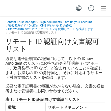
Toggle
Content Trust Manager
Sign documents
Set up your account
署名者ガイド
DigiCert ONE デジタル ID の作成
IDnow Autoldent アプリケーションを使用して、IDを検証します。
リモート ID 認証向け文書認可リスト
リモート ID 認証向け文書認可
リスト
必要な電子証明書の種類に応じて、以下の IDnow
AutoIdent のリストにお持ちの身分証明書（パスポー
ト、政府発行の ID など）が含まれていることを確認し
ます。お持ちの ID の発行国と、それに対応するサポー
ト対象文書のリストを確認します。
必要な電子証明書の種類がわからない場合、文書の送信
者または管理者にお問い合わせください。
表
1
.
リモート ID 認証向け文書認可リスト
環境
サポートドキュメント