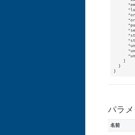
      "email",

      "locality",

      "organization_name",

      "organization_unit",

      "postal_code",

      "serial_number",

      "state",

      "street_address",

      "unique_identifier",

      "unstructured_address",

      "unstructured_name"

    ]

  }

}
パラメ
名前