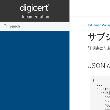
IoT Trust Mana
サブ
証明書に記
JSO
{

  ...

  "subject": {

    "subject_order": [

      "common_name",

      "country",

      "description",

      "domain_component",
