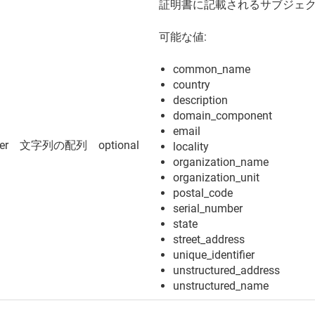
証明書に記載されるサブジェ
可能な値:
common_name
country
description
domain_component
email
er
文字列の配列
optional
locality
organization_name
organization_unit
postal_code
serial_number
state
street_address
unique_identifier
unstructured_address
unstructured_name