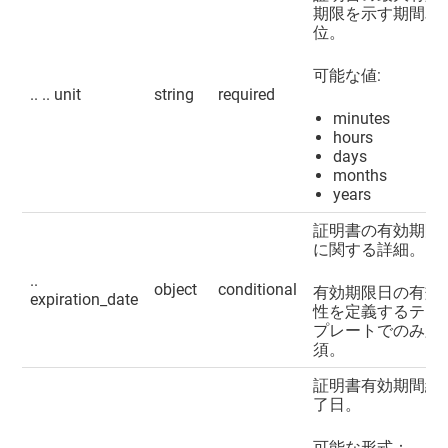
期限を示す期間単
位。
可能な値:
.. .. unit
string
required
minutes
hours
days
months
years
証明書の有効期限
に関する詳細。
..
object
conditional
有効期限日の有効
expiration_date
性を定義するテン
プレートでのみ必
須。
証明書有効期間終
了日。
可能な形式：