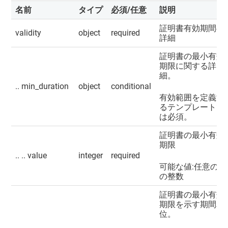
名前
タイプ
必須/任意
説明
証明書有効期間の
validity
object
required
詳細
証明書の最小有効
期限に関する詳
細。
.. min_duration
object
conditional
有効範囲を定義す
るテンプレートで
は必須。
証明書の最小有効
期限
.. .. value
integer
required
可能な値:任意の正
の整数
証明書の最小有効
期限を示す期間単
位。