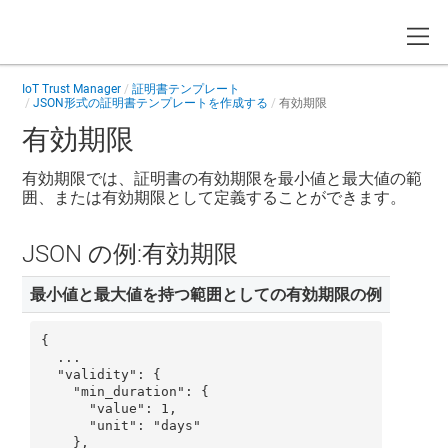
Toggle
IoT Trust Manager
証明書テンプレート
JSON形式の証明書テンプレートを作成する
有効期限
有効期限
有効期限では、証明書の有効期限を最小値と最大値の範
囲、または有効期限として定義することができます。
JSON の例:有効期限
最小値と最大値を持つ範囲としての有効期限の例
{

  ...

  "validity": {

    "min_duration": {

      "value": 1,

      "unit": "days"

    },
