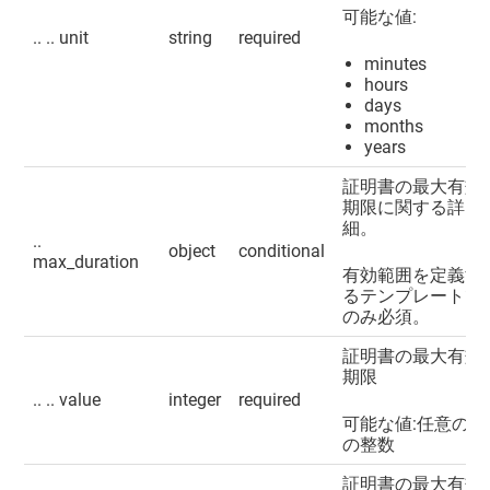
可能な値:
.. .. unit
string
required
minutes
hours
days
months
years
証明書の最大有効
期限に関する詳
細。
..
object
conditional
max_duration
有効範囲を定義す
るテンプレートで
のみ必須。
証明書の最大有効
期限
.. .. value
integer
required
可能な値:任意の正
の整数
証明書の最大有効