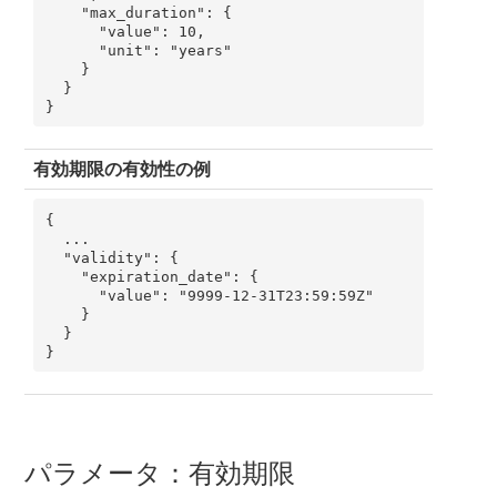
    "max_duration": {

      "value": 10,

      "unit": "years"

    }

  }

}
有効期限の有効性の例
{

  ...

  "validity": {

    "expiration_date": {

      "value": "9999-12-31T23:59:59Z"

    }

  }

}
パラメータ：有効期限