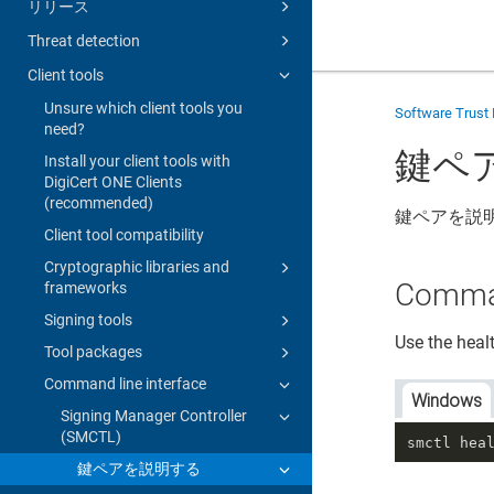
リリース
Threat detection
Client tools
Unsure which client tools you
Software Trust
need?
鍵ペ
Install your client tools with
DigiCert ONE Clients
(recommended)
鍵ペアを説
Client tool compatibility
Cryptographic libraries and
Comm
frameworks
Signing tools
Use the heal
Tool packages
Command line interface
Windows
Signing Manager Controller
(SMCTL)
smctl hea
鍵ペアを説明する