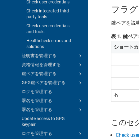
Check user credentials
フラグ
Check integrated third-
party tools
鍵ペアを説
Check user credentials
and tools
表
1
.
鍵ペア
Healthcheck errors and
solutions
ショートカ
証明書を管理する
資格情報を管理する
鍵ペアを管理する
GPG鍵ペアを管理する
ログを管理する
-h
署名を管理する
署名を管理する
Update access to GPG
このセ
keypair
ログを管理する
Check user