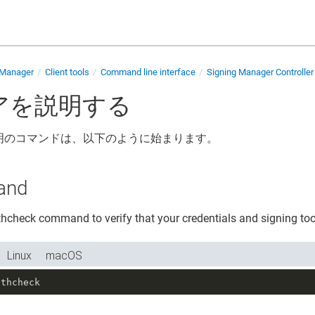
 Manager
Client tools
Command line interface
Signing Manager Controlle
アを説明する
明のコマンドは、以下のように始まります。
and
thcheck command to verify that your credentials and signing tool
Linux
macOS
lthcheck