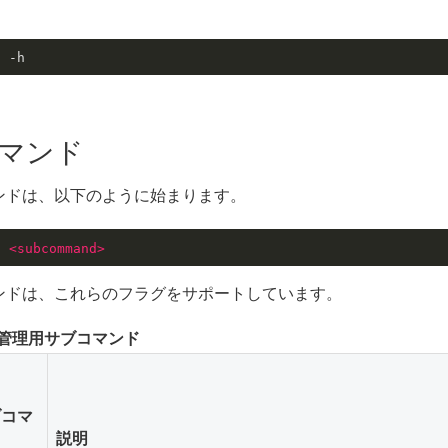
t -h
マンド
ンドは、以下のように始まります。
t 
<
subcommand
>
ンドは、これらのフラグをサポートしています。
管理用サブコマンド
ブコマ
ド
説明