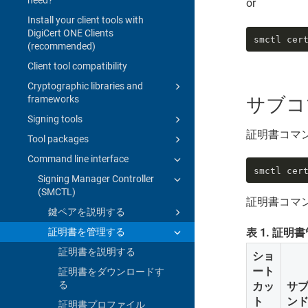
or
Install your client tools with
DigiCert ONE Clients
smctl cer
(recommended)
Client tool compatibility
Cryptographic libraries and
frameworks
サブコ
Signing tools
証明書コマ
Tool packages
Command line interface
smctl cer
Signing Manager Controller
(SMCTL)
証明書コマ
鍵ペアを説明する
証明書を管理する
表
1
.
証明書
証明書を説明する
ショ
ート
証明書をダウンロードす
る
カッ
サ
ト
ン
証明書プロファイル