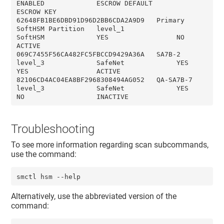
ENABLED             ESCROW DEFAULT      
ESCROW KEY

62648FB1BE6DBD91D96D2BB6CDA2A9D9   Primary 
SoftHSM Partition   level_1             
SoftHSM             YES                 NO                  
ACTIVE

069C7455F56CA482FC5FBCCD9429A36A   SA7B-2                      
level_3             SafeNet             YES                 
YES                 ACTIVE

82106CD4AC04EA8BF2968308494AG052   QA-SA7B-7                   
level_3             SafeNet             YES                 
NO                  INACTIVE
Troubleshooting
To see more information regarding scan subcommands,
use the command:
smctl hsm --help
Alternatively, use the abbreviated version of the
command: