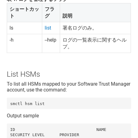
ショートカッ
フラ
ト
グ
説明
ls
list
署名ログのみ。
-h
--help
ログの一覧表示に関するヘル
プ。
List HSMs
To list all HSMs mapped to your
Software Trust Manager
account, use the command:
smctl hsm list
Output sample
ID                                 NAME                        
SECURITY LEVEL      PROVIDER            