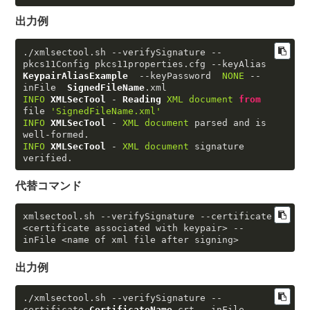
出力例
./xmlsectool.
sh
 --verifySignature --
pkcs11Config pkcs11properties.
cfg
 --keyAlias  
KeypairAliasExample
  --keyPassword  
NONE
 --
inFile  
SignedFileName
.
xml
INFO
XMLSecTool
 - 
Reading
XML
document
from
file 
'SignedFileName.xml'
INFO
XMLSecTool
 - 
XML
document
 parsed and is 
INFO
XMLSecTool
 - 
XML
document
 signature 
verified.
代替コマンド
xmlsectool
.sh
--verifySignature
--certificate
<certificate associated with keypair> 
--
inFile
 <name of xml file after signing>
出力例
./xmlsectool.
sh
 --verifySignature --
certificate 
CertificateName
.
crt
 --inFile 