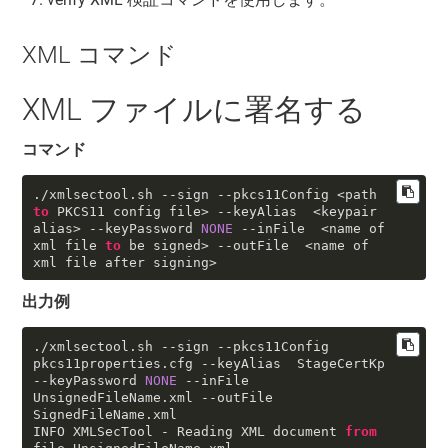
XML コマンド
XML ファイルに署名する
コマンド
./xmlsectool
.sh
--sign
--pkcs11Config
 <path 
to
 PKCS11 config file> 
--keyAlias
  <keypair 
alias> 
--keyPassword
NONE
--inFile
  <name of 
xml file 
to
 be signed> 
--outFile
  <name of 
xml file after signing>
出力例
./xmlsectool
.sh
--sign
--pkcs11Config
pkcs11properties
.cfg
--keyAlias
  StageCertKp 
--keyPassword
NONE
--inFile
UnsignedFileName
.xml
--outFile
SignedFileName
.xml
INFO XMLSecTool - Reading XML document 
from