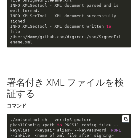
file UnsignedFileName
.xml
INFO XMLSecTool - XML document parsed and is 
well-formed.

INFO XMLSecTool - XML document successfully 
signed

INFO XMLSecTool - XML document written 
to
file 
/Users/Name/github
.com
/digicert/ssm/SignedFil
eName
.xml
署名付き XML ファイルを検
証する
コマンド
./xmlsectool
.sh
--verifySignature
--
pkcs11Config
 <path 
to
 PKCS11 config file> 
--
keyAlias
  <keypair alias> 
--keyPassword
NONE
--inFile
  <name of xml file after signing>