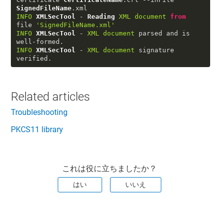
SignedFileName
.
xml
INFO
XMLSecTool
 - 
Reading
XML
document
from
file 
'SignedFileName.xml'
INFO
XMLSecTool
 - 
XML
document
 parsed and is 
INFO
XMLSecTool
 - 
XML
document
 signature 
verified.
Related articles
Troubleshooting
PKCS11 library
これは役に立ちましたか？
はい
いいえ