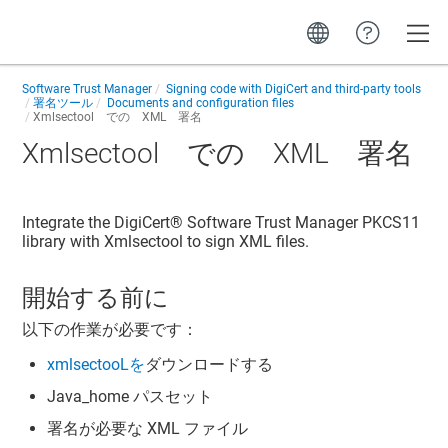
Toggle
Software Trust Manager
Signing code with DigiCert and third-party tools
署名ツール
Documents and configuration files
Xmlsectool での XML 署名
Xmlsectool での XML 署名
Integrate the
DigiCert​​®​​ Software Trust Manager
PKCS11
library with Xmlsectool to sign XML files.
開始する前に
以下の作業が必要です：
xmlsectooLを
ダウンロードする
Java_home パスセット
署名が必要な XML ファイル