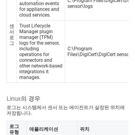
C:\Program Files\DigiCert\DigiC
automation events
sensor\logs
for appliances and
cloud services.
Trust Lifecycle
센
Manager
plugin
서
manager (TPM)
로
logs for the sensor,
그
including
C:\Program
operations for
Files\DigiCert\DigiCert sensor\
connectors and
other network-based
integrations it
manages.
Linux의 경우
로그는 시스템에서 센서 또는 에이전트가 설정된 위치에
저장됩니다.
로그
애플리케이션
위치
유형