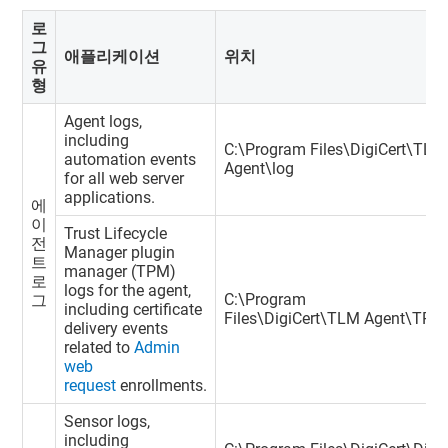
로
그
애플리케이션
위치
유
형
Agent logs,
including
C:\Program Files\DigiCert\TL
automation events
Agent\log
for all web server
applications.
에
이
Trust Lifecycle
전
Manager
plugin
트
manager (TPM)
로
logs for the agent,
C:\Program
그
including certificate
Files\DigiCert\TLM Agent\TPM
delivery events
related to
Admin
web
request
enrollments.
Sensor logs,
including