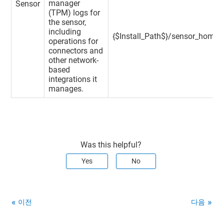
manager
Sensor
(TPM) logs for
the sensor,
including
{$Install_Path$}/sensor_home/
operations for
connectors and
other network-
based
integrations it
manages.
Was this helpful?
Yes
No
이전
다음