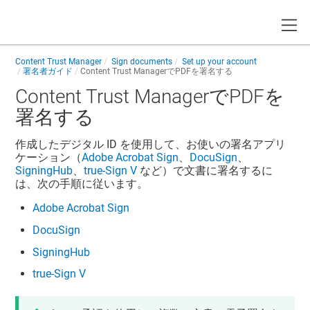
Toggle
Content Trust Manager
Sign documents
Set up your account
署名者ガイド
Content Trust Manager
でPDFを署名する
Content Trust Manager
でPDFを
署名する
作成したデジタル ID を使用して、お使いの署名アプリ
ケーション（
Adobe Acrobat Sign
、
DocuSign
、
SigningHub
、
true-Sign V
など）で文書に署名するに
は、次の手順に従います。
Adobe Acrobat Sign
DocuSign
SigningHub
true-Sign V