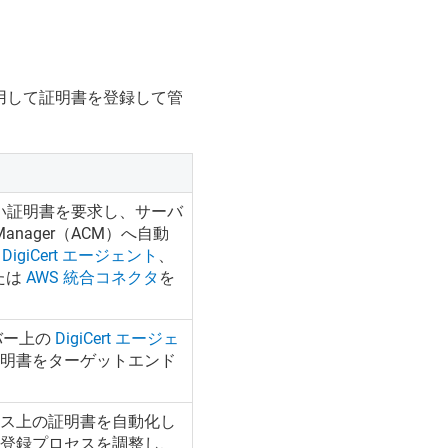
用して証明書を登録して管
い証明書を要求し、サーバ
te Manager（ACM）へ自動
れ
DigiCert エージェント
、
たは
AWS 統合コネクタ
を
。
バー上の
DigiCert エージェ
証明書をターゲットエンド
。
ビス上の証明書を自動化し
書登録プロセスを調整し、