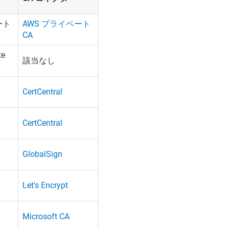
ート
AWS プライベート
CA
te
該当なし
CertCentral
CertCentral
GlobalSign
Let's Encrypt
Microsoft CA