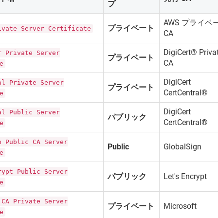
プ
AWS プライベ
プライベート
ivate Server Certificate
CA
DigiCert® Priva
r Private Server
プライベート
CA
e
DigiCert
al Private Server
プライベート
CertCentral®
e
DigiCert
al Public Server
パブリック
CertCentral®
e
n Public CA Server
Public
GlobalSign
e
rypt Public Server
パブリック
Let's Encrypt
e
 CA Private Server
プライベート
Microsoft
e