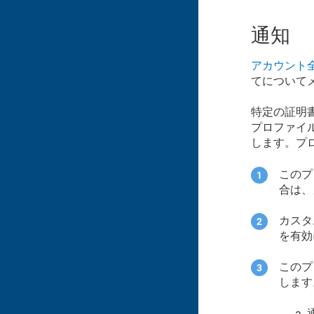
通知
アカウント
てについて
特定の証明
プロファイ
します。プ
このプ
合は、
カスタ
を有効
このプ
します