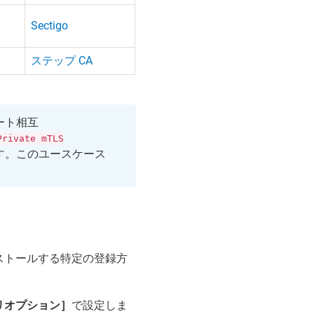
Sectigo
ステップ CA
ベート相互
Private mTLS
す。このユースケース
。
ストールする特定の登録方
リオプション］
で設定しま