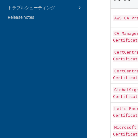
トラブルシューティング
Release notes
AWS CA Pr
CA Manage
Certificat
CertCentr
Certificat
CertCentr
Certificat
GlobalSig
Certificat
Let's Enc
Certificat
Microsoft
Certificat