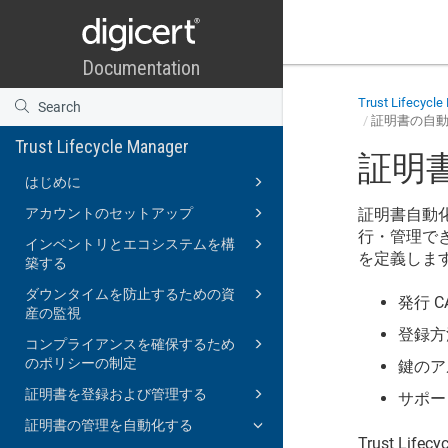
Trust Lifecycl
証明書の自
Trust Lifecycle Manager
証明
はじめに
アカウントのセットアップ
証明書自動
行・管理で
インベントリとエコシステムを構
を定義しま
築する
ダウンタイムを防止するための資
発行 C
産の監視
登録方
コンプライアンスを確保するため
のポリシーの制定
鍵のア
証明書を登録および管理する
サポー
証明書の管理を自動化する
Trust Lifecy