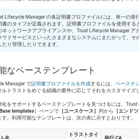
st Lifecycle Manager
の各証明書プロファイルには、単一の発行 
明書のタイプが定義されます。証明書プロファイルを使用すると、F5 B
のネットワークアプライアンスや、
Trust Lifecycle Manager
ア
ラウドサービスといったさまざまなシステムにまたがって、そ
したり管理したりできます。
能なベーステンプレート
cle Manager
で
証明書プロファイルを作成
するには、
ベーステ
タルトラストをめぐる組織の要件に応じてそれをカスタマイズ
動化をサポートするベーステンプレートを見つけるには、
Trust
 Base templates
］ページで
［ユースケース］
列から
［エンドツ
ます。利用可能なテンプレートは、次の表に示すとおりです。
トラストタイ
ト名
発行 CA