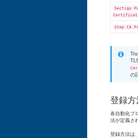
Sectigo P
Certificat
Step CA P
Tru
T
Cer
の
登録方
各自動化プ
法が定義さ
登録方法は