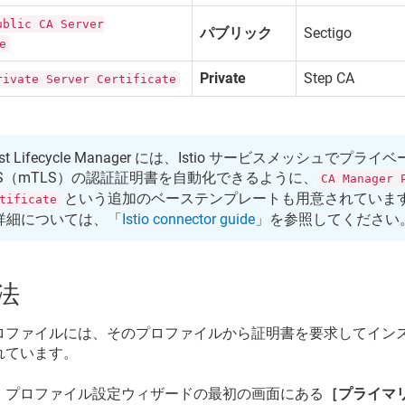
ublic CA Server
パブリック
Sectigo
e
Private
Step CA
rivate Server Certificate
st Lifecycle Manager
には、Istio サービスメッシュでプライ
LS（mTLS）の認証証明書を自動化できるように、
CA Manager 
という追加のベーステンプレートも用意されていま
tificate
詳細については、「
Istio connector guide
」を参照してください
法
ロファイルには、そのプロファイルから証明書を要求してイン
れています。
、プロファイル設定ウィザードの最初の画面にある
［プライマ