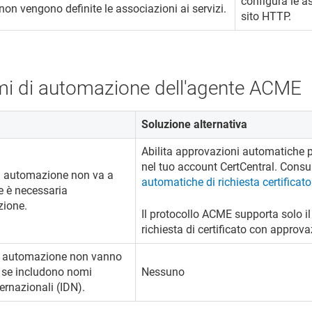
configura le a
 non vengono definite le associazioni ai servizi.
sito HTTP.
mi di automazione dell'agente ACME
Soluzione alternativa
Abilita approvazioni automatiche per
nel tuo account CertCentral. Consu
ta automazione non va a
automatiche di richiesta certificato
e è necessaria
zione.
Il protocollo ACME supporta solo il 
richiesta di certificato con approv
te automazione non vanno
e se includono nomi
Nessuno
ernazionali (IDN).