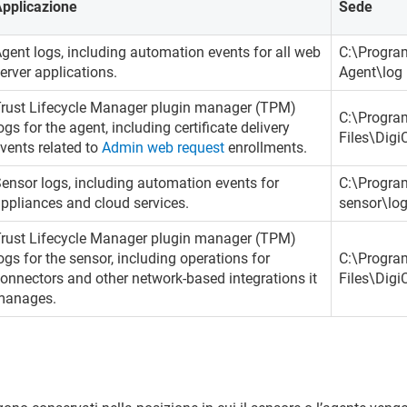
Applicazione
Sede
gent logs, including automation events for all web
C:\Progra
erver applications.
Agent\log
rust Lifecycle Manager
plugin manager (TPM)
C:\Progra
ogs for the agent, including certificate delivery
Files\Dig
vents related to
Admin web request
enrollments.
ensor logs, including automation events for
C:\Program
ppliances and cloud services.
sensor\lo
rust Lifecycle Manager
plugin manager (TPM)
ogs for the sensor, including operations for
C:\Progra
onnectors and other network-based integrations it
Files\Digi
manages.