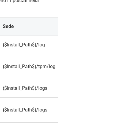
gono impostati nella
Sede
{$Install_Path$}/log
{$Install_Path$}/tpm/log
{$Install_Path$}/logs
{$Install_Path$}/logs