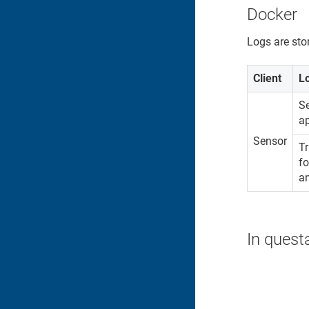
Docker
Logs are sto
Client
L
Se
ap
Sensor
T
fo
an
In quest