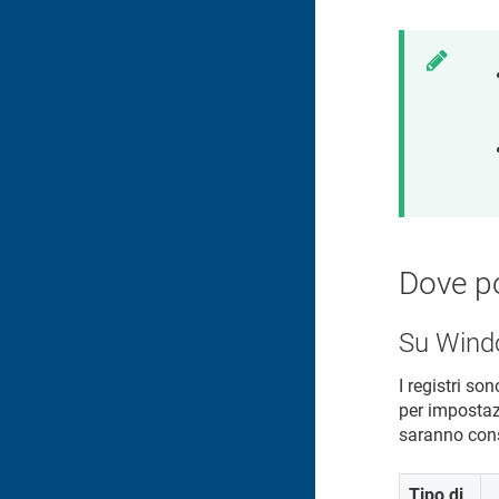
Dove po
Su Win
I registri so
per impostazi
saranno cons
Tipo di