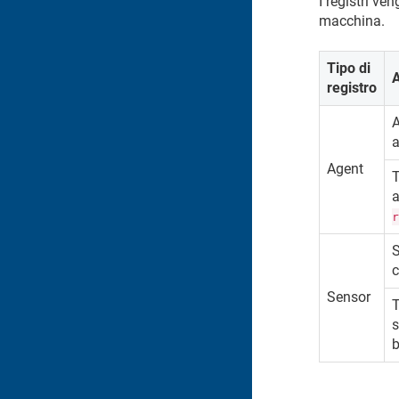
I registri ve
macchina.
Tipo di
registro
A
a
Agent
T
a
S
c
Sensor
T
s
b