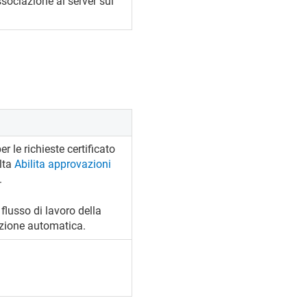
ssociazione ai server sul
 le richieste certificato
lta
Abilita approvazioni
.
flusso di lavoro della
azione automatica.