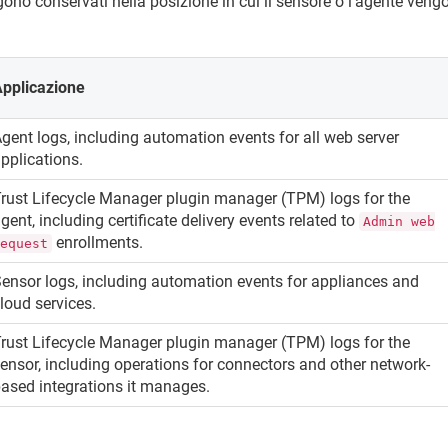
ngono conservati nella posizione in cui il sensore o l’agente ven
Applicazione
gent logs, including automation events for all web server
pplications.
rust Lifecycle Manager
plugin manager (TPM) logs for the
gent, including certificate delivery events related to
Admin web
enrollments.
request
ensor logs, including automation events for appliances and
loud services.
rust Lifecycle Manager
plugin manager (TPM) logs for the
ensor, including operations for connectors and other network-
ased integrations it manages.