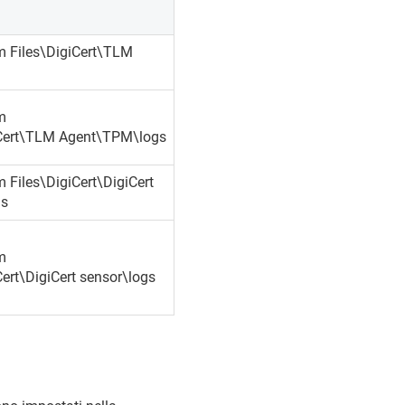
m Files\DigiCert\TLM
m
iCert\TLM Agent\TPM\logs
 Files\DigiCert\DigiCert
gs
m
Cert\DigiCert sensor\logs