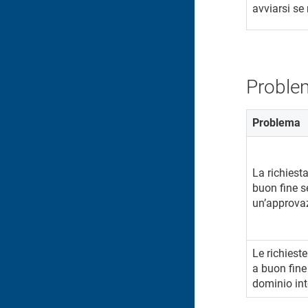
avviarsi se
Proble
Problema
La richies
buon fine s
un’approva
Le richies
a buon fin
dominio int