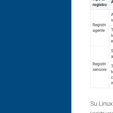
registro
A
s
Registri
T
agente
l
e
S
a
Registri
T
sensore
l
c
Su Linux