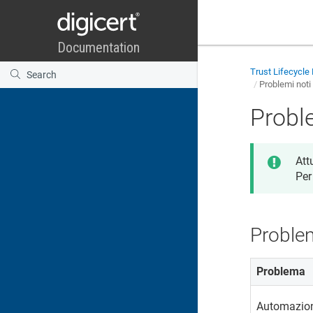
Trust Lifecycl
Problemi noti
Proble
Att
Per
Proble
Problema
Automazione