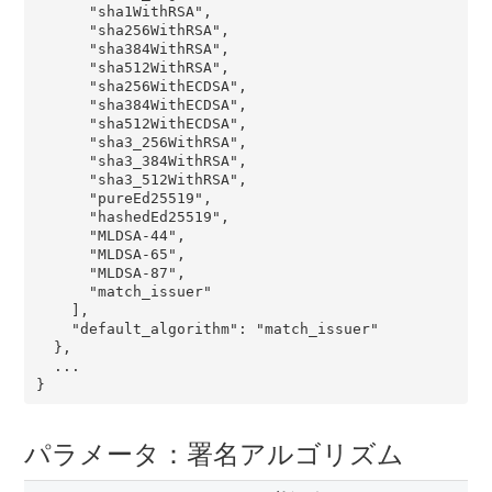
      "sha1WithRSA",

      "sha256WithRSA",

      "sha384WithRSA",

      "sha512WithRSA",

      "sha256WithECDSA",

      "sha384WithECDSA",

      "sha512WithECDSA",

      "sha3_256WithRSA",

      "sha3_384WithRSA",

      "sha3_512WithRSA",

      "pureEd25519",

      "hashedEd25519",

      "MLDSA-44",

      "MLDSA-65",

      "MLDSA-87",

      "match_issuer"

    ],

    "default_algorithm": "match_issuer"

  },

  ...

パラメータ：署名アルゴリズム