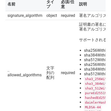
タイ
必須/任
名前
説明
プ
意
signature_algorithm
object
required
署名アルゴリズム
証明書の署名に使
署名アルゴリズム
サポートされる値
sha256WithRS
sha384WithRS
sha512WithRS
sha256WithEC
文字
sha384WithEC
..
列の
required
sha512WithEC
allowed_algorithms
配列
sha3_256WithR
sha3_384WithR
sha3_512WithR
pureEd25519
hashedEd25519
daimlerHashed
MLDSA-44